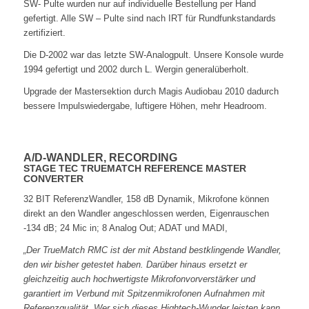
SW- Pulte wurden nur auf individuelle Bestellung per Hand
gefertigt. Alle SW – Pulte sind nach IRT für Rundfunkstandards
zertifiziert.
Die D-2002 war das letzte SW-Analogpult. Unsere Konsole wurde
1994 gefertigt und 2002 durch L. Wergin generalüberholt.
Upgrade der Mastersektion durch Magis Audiobau 2010 dadurch
bessere Impulswiedergabe, luftigere Höhen, mehr Headroom.
A/D-WANDLER, RECORDING
STAGE TEC TRUEMATCH REFERENCE MASTER
CONVERTER
32 BIT ReferenzWandler, 158 dB Dynamik, Mikrofone können
direkt an den Wandler angeschlossen werden, Eigenrauschen
-134 dB; 24 Mic in; 8 Analog Out; ADAT und MADI,
„Der TrueMatch RMC ist der mit Abstand bestklingende Wandler,
den wir bisher getestet haben. Darüber hinaus ersetzt er
gleichzeitig auch hochwertigste Mikrofonvorverstärker und
garantiert im Verbund mit Spitzenmikrofonen Aufnahmen mit
Referenzqualität. Wer sich dieses Hightech-Wunder leisten kann,