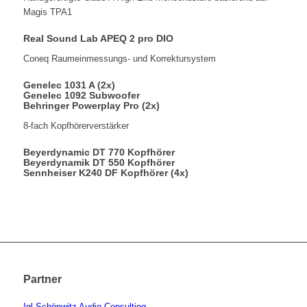
Magis TPA1
Real Sound Lab APEQ 2 pro DIO
Coneq Raumeinmessungs- und Korrektursystem
Genelec 1031 A (2x)
Genelec 1092 Subwoofer
Behringer Powerplay Pro (2x)
8-fach Kopfhörerverstärker
Beyerdynamic DT 770 Kopfhörer
Beyerdynamik DT 550 Kopfhörer
Sennheiser K240 DF Kopfhörer (4x)
Partner
Igl Schönwitz Audio Consulting