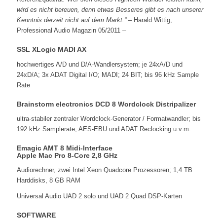
wird es nicht bereuen, denn etwas Besseres gibt es nach unserer
Kenntnis derzeit nicht auf dem Markt.“
– Harald Wittig,
Professional Audio Magazin 05/2011 –
SSL XLogic MADI AX
hochwertiges A/D und D/A-Wandlersystem; je 24xA/D und
24xD/A; 3x ADAT Digital I/O; MADI; 24 BIT; bis 96 kHz Sample
Rate
Brainstorm electronics DCD 8 Wordclock Distripalizer
ultra-stabiler zentraler Wordclock-Generator / Formatwandler; bis
192 kHz Samplerate, AES-EBU und ADAT Reclocking u.v.m.
Emagic AMT 8 Midi-Interface
Apple Mac Pro 8-Core 2,8 GHz
Audiorechner, zwei Intel Xeon Quadcore Prozessoren; 1,4 TB
Harddisks, 8 GB RAM
Universal Audio UAD 2 solo und UAD 2 Quad DSP-Karten
SOFTWARE