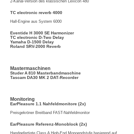
2-Kanal-Version des klassischen Lexicon 480
TC electronic reverb 4000
Hall-Engine aus System 6000
Eventide H 3000 SE Harmonizer
TC electronic D-Two Delay
Yamaha D-1500 Delay
Roland SRV-2000 Reverb
Mastermaschinen
Studer A 810 Masterbandmaschine
Tascam DA30 MK 2 DAT-Recorder
Monitoring
EarPleasure 1.1 Nahfeldmonitore (2x)
Preisgekröner Breitband FAST-Nahfeldmonitor
EarPleasure Referenz-Monoblock (2x)
Handgefertigte Class A High-End Monoendstufe basierend auf