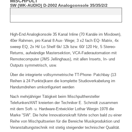
MISCHPULT
SW (WK-AUDIO) D-2002 Analogconsole 35/35/2/2
High-End Analogkonsole 35 Kanal Inline (70 Kanäle im Mixdown),
40er Rahmen, pro Kanal 8 Aux- Wege; 3 x2 fach EQ- Matrix, 4x
sweep EQ, 2x Hi/ Lo Shelf 6k/ 12k bzw. 60/ 120 Hz, 5 Stereo-
Returns, aufwändige Mastersektion, VCA-Faderautomation mit
Remotecomputer (JMS Jellinghaus), mit allen Inserts, In- und
Outputs symmetrisch, usw.
Über die integrierte vollsymmetrische TT-Phone- Patchbay (13
Reihen à 24 Punkte)kann die komplette Studioverkabelung im
Handumdrehen umkonfiguriert werden
Nach mehrjähriger Tätigkeit beim Mischpulthersteller
Telefunken/ANT kreierten der Techniker E. Schmidt zusammen
mit dem Soft- u. Hardware-Entwickler Lothar Wergin 1978 die
Marke “SW”. Die hohe Innovationskraft führte schon bald zu einer
Reihe von Mischpultserien für die Bereiche Musikproduktion und
Veranstaltungstechnik mit stetig steigender technischer Qualität.