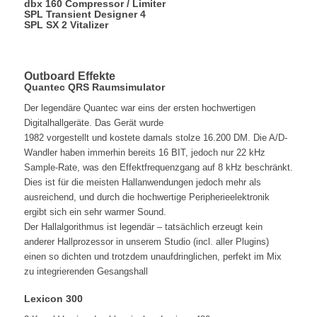
dbx 160 Compressor / Limiter
SPL Transient Designer 4
SPL SX 2 Vitalizer
Outboard Effekte
Quantec QRS Raumsimulator
Der legendäre Quantec war eins der ersten hochwertigen
Digitalhallgeräte. Das Gerät wurde
1982 vorgestellt und kostete damals stolze 16.200 DM. Die A/D-
Wandler haben immerhin bereits 16 BIT, jedoch nur 22 kHz
Sample-Rate, was den Effektfrequenzgang auf 8 kHz beschränkt.
Dies ist für die meisten Hallanwendungen jedoch mehr als
ausreichend, und durch die hochwertige Peripherieelektronik
ergibt sich ein sehr warmer Sound.
Der Hallalgorithmus ist legendär – tatsächlich erzeugt kein
anderer Hallprozessor in unserem Studio (incl. aller Plugins)
einen so dichten und trotzdem unaufdringlichen, perfekt im Mix
zu integrierenden Gesangshall
Lexicon 300